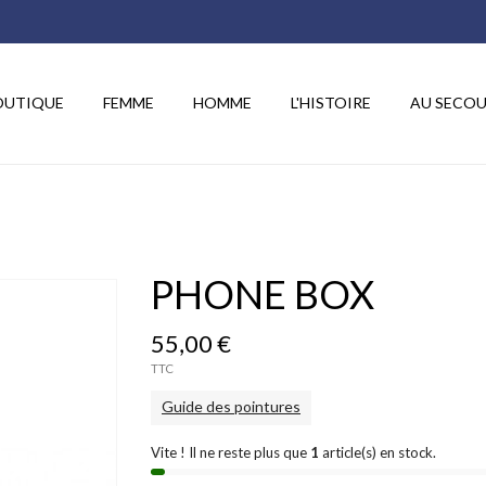
FEMME
HOMME
OUTIQUE
FEMME
HOMME
L'HISTOIRE
AU SECOU
PHONE BOX
55,00 €
TTC
Guide des pointures
Vite ! Il ne reste plus que
1
article(s) en stock.