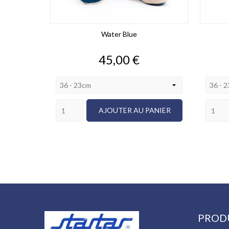
Water Blue
Prix
45,00 €
AJOUTER AU PANIER
PROD