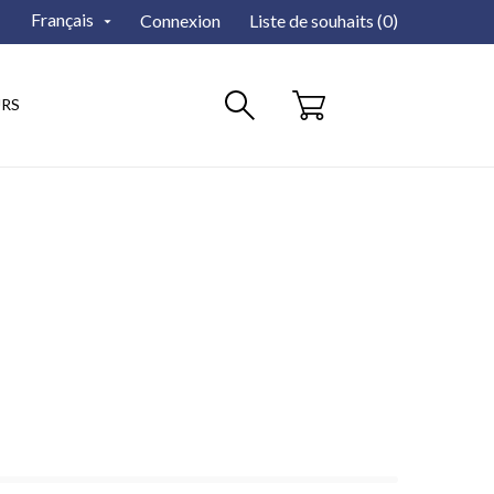
Français
Connexion
Liste de souhaits (
0
)

RS
PANIER: 0